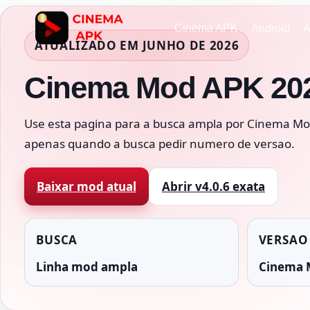
Pular
para
Cinema APK
Android
A
ATUALIZADO EM JUNHO DE 2026
o
Conteúdo
Cinema Mod APK 202
Use esta pagina para a busca ampla por Cinema Mod 
apenas quando a busca pedir numero de versao.
Baixar mod atual
Abrir v4.0.6 exata
BUSCA
VERSAO
Linha mod ampla
Cinema 