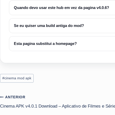
Quando devo usar este hub em vez da pagina v4.0.6?
Quando a busca for ampla por Cinema Mod APK e nao por 
Se eu quiser uma build antiga do mod?
Use a pagina exata correspondente ou o hub de versoes a
Esta pagina substitui a homepage?
Nao. A homepage continua sendo a rota ampla para a lin
Tags
#
cinema mod apk
do
Post:
Navegação
ANTERIOR
Cinema APK v4.0.1 Download – Aplicativo de Filmes e Séri
de