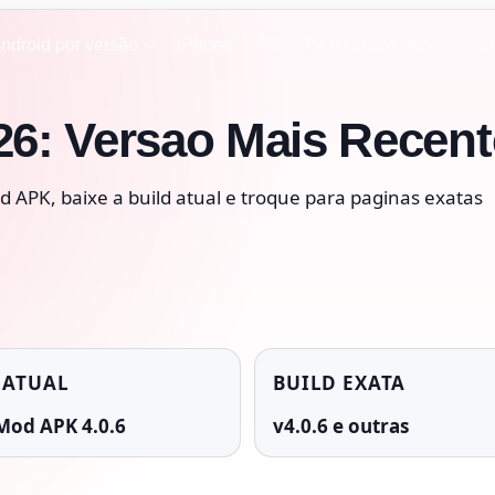
ndroid por versão
iPhone
PC
TV e Dispositivos
V
6: Versao Mais Recen
APK, baixe a build atual e troque para paginas exatas
 ATUAL
BUILD EXATA
Mod APK 4.0.6
v4.0.6 e outras