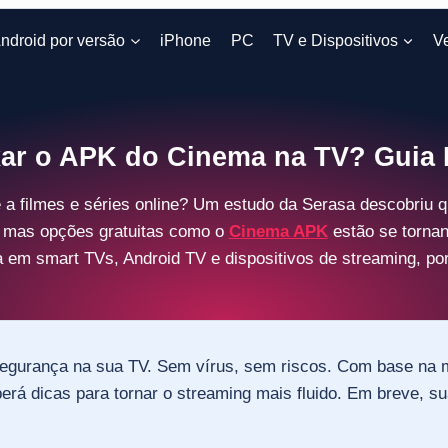
ndroid por versão
iPhone
PC
TV e Dispositivos
V
ar o APK do Cinema na TV? Guia P
te a filmes e séries online? Um estudo da Serasa descobri
, mas opções gratuitas como o
Cinema APK
estão se torna
a em smart TVs, Android TV e dispositivos de streaming, por 
egurança na sua TV. Sem vírus, sem riscos. Com base na m
rá dicas para tornar o streaming mais fluido. Em breve, sua