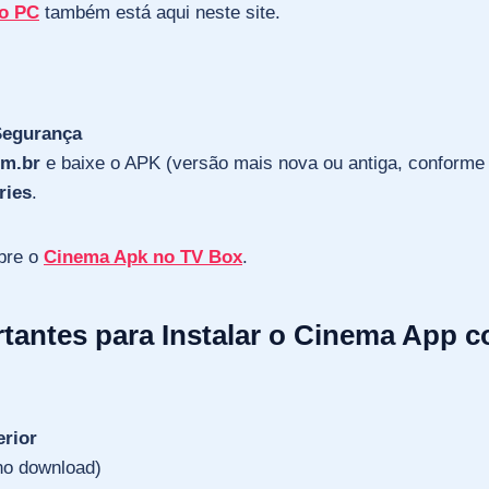
no PC
também está aqui neste site.
Segurança
om.br
e baixe o APK (versão mais nova ou antiga, conforme
ries
.
obre o
Cinema Apk no TV Box
.
rtantes para Instalar o Cinema App 
erior
 no download)