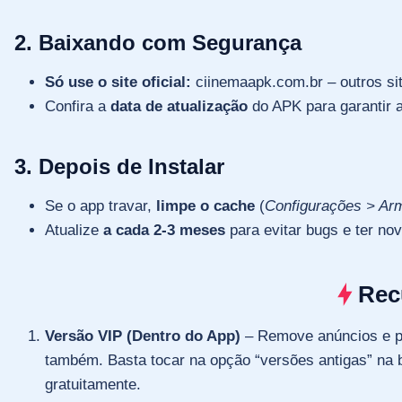
2. Baixando com Segurança
Só use o site oficial:
ciinemaapk.com.br – outros sit
Confira a
data de atualização
do APK para garantir 
3. Depois de Instalar
Se o app travar,
limpe o cache
(
Configurações > Ar
Atualize
a cada 2-3 meses
para evitar bugs e ter no
Rec
Versão VIP (Dentro do App)
– Remove anúncios e per
também. Basta tocar na opção “versões antigas” na b
gratuitamente.