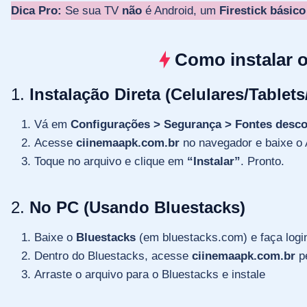
Dica Pro:
Se sua TV
não
é Android, um
Firestick básico
Como instalar o
1.
Instalação Direta (Celulares/Tablet
Vá em
Configurações > Segurança > Fontes desc
Acesse
ciinemaapk.com.br
no navegador e baixe o
Toque no arquivo e clique em
“Instalar”
. Pronto.
2.
No PC (Usando Bluestacks)
Baixe o
Bluestacks
(em bluestacks.com) e faça logi
Dentro do Bluestacks, acesse
ciinemaapk.com.br
pe
Arraste o arquivo para o Bluestacks e instale