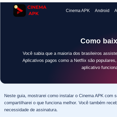
Pular
para
Cinema APK
Android
A
o
Conteúdo
Como baix
Você sabia que a maioria dos brasileiros assis
Aplicativos pagos como a Netflix são populares
aplicativo funcion
Neste guia, mostrarei como instalar o Cinema APK com s
compartilharei o que funciona melhor. Você também recebe
necessidade de assinatura.