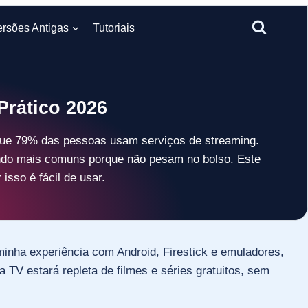
ersões Antigas
Tutoriais
rático 2026
u que 79% das pessoas usam serviços de streaming.
ndo mais comuns porque não pesam no bolso. Este
isso é fácil de usar.
inha experiência com Android, Firestick e emuladores,
 TV estará repleta de filmes e séries gratuitos, sem