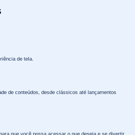
S
iência de tela.
ade de conteúdos, desde clássicos até lançamentos
 para que você possa acessar o que deseja e se divertir,