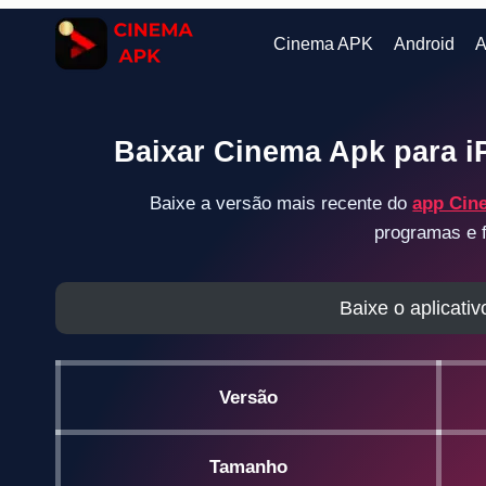
Pular
para
Cinema APK
Android
A
o
Conteúdo
Baixar Cinema Apk para i
Baixe a versão mais recente do
app Cin
programas e f
Baixe o aplicati
Versão
Tamanho