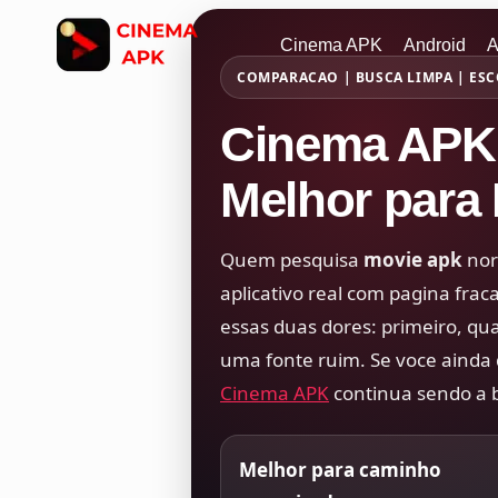
Pular
para
Cinema APK
Android
A
o
COMPARACAO | BUSCA LIMPA | ESC
Conteúdo
Cinema APK 
Melhor para 
Quem pesquisa
movie apk
nor
aplicativo real com pagina fra
essas duas dores: primeiro, qua
uma fonte ruim. Se voce ainda 
Cinema APK
continua sendo a b
Melhor para caminho