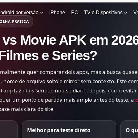
ndroid por versão
iPhone
PC
TV e Dispositivos
V
OLHA PRATICA
vs Movie APK em 2026
Filmes e Series?
malmente quer comparar dois apps, mas a busca quase
ca, nome de arquivo solto e mirror sem contexto. Este co
l app faz mais sentido no uso diario; depois, como evitar
quer um ponto de partida mais amplo antes do teste, a
p
ase mais clara do site.
Melhor para teste direto
O qu