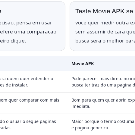
se…
Teste Movie APK s
ecisao, pensa em usar
voce quer medir outra e
prefere uma comparacao
sem assumir de cara que
iro clique.
busca sera o melhor para
Movie APK
para quem quer entender o
Pode parecer mais direto no in
s de instalar.
busca ter trazido uma pagina 
uem quer comparar com mais
Bom para quem quer abrir, expl
imediata.
o o usuario segue paginas
Maior porque o termo costuma 
zadas.
e pagina generica.