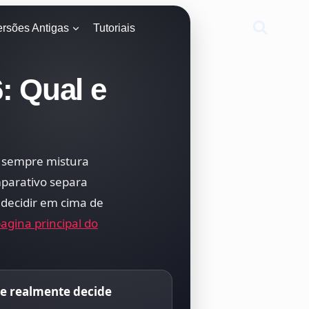
ersões Antigas
Tutoriais
: Qual e
 sempre mistura
mparativo separa
 decidir em cima de
agina principal do
e realmente decide